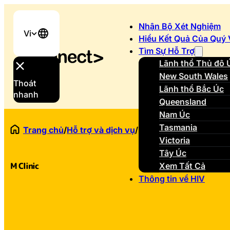
Nhận Bộ Xét Nghiệm
Vi
Hiểu Kết Quả Của Quý 
Tìm Sự Hỗ Trợ
Lãnh thổ Thủ đô 
New South Wales
Thoát
Lãnh thổ Bắc Úc
nhanh
Queensland
Nam Úc
Tasmania
Trang chủ
/
Hỗ trợ và dịch vụ
/
M Clinic
Victoria
Tây Úc
M Clinic
Xem Tất Cả
Thông tin về HIV