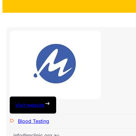
Visit website
Blood Testing
info@mclinic.org.au