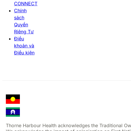
CONNECT
Chính
sách
Quyền
Riêng Tư
Điều
khoản và
Điều kiện
Thorne Harbour Health acknowledges the Traditional Ow