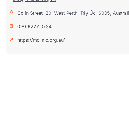
Colin Street
,
20
,
West Perth
,
Tây Úc
,
6005
,
Austral
(08) 9227 0734
https://mclinic.org.au/