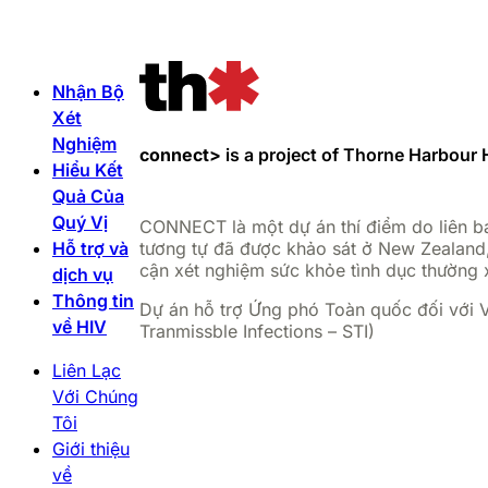
Nhận Bộ
Xét
Nghiệm
connect>
is a project of Thorne Harbour 
Hiểu Kết
Quả Của
Quý Vị
CONNECT là một dự án thí điểm do liên ba
Hỗ trợ và
tương tự đã được khảo sát ở New Zealand
cận xét nghiệm sức khỏe tình dục thường 
dịch vụ
Thông tin
Dự án hỗ trợ Ứng phó Toàn quốc đối với 
về HIV
Tranmissble Infections – STI)
Liên Lạc
Với Chúng
Tôi
Giới thiệu
về