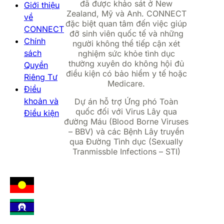
đã được khảo sát ở New
Giới thiệu
Zealand, Mỹ và Anh. CONNECT
về
đặc biệt quan tâm đến việc giúp
CONNECT
đỡ sinh viên quốc tế và những
Chính
người không thể tiếp cận xét
sách
nghiệm sức khỏe tình dục
thường xuyên do không hội đủ
Quyền
điều kiện có bảo hiểm y tế hoặc
Riêng Tư
Medicare.
Điều
khoản và
Dự án hỗ trợ Ứng phó Toàn
quốc đối với Virus Lây qua
Điều kiện
đường Máu (Blood Borne Viruses
– BBV) và các Bệnh Lây truyền
qua Đường Tình dục (Sexually
Tranmissble Infections – STI)