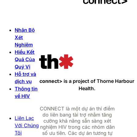
Nhận Bộ
Xét
Nghiệm
Hiểu Kết
Quả Của
Quý Vị
Hỗ trợ và
connect>
is a project of Thorne Harbour
dịch vụ
Health.
Thông tin
về HIV
CONNECT là một dự án thí điểm
do liên bang tài trợ nhằm tăng
Liên Lạc
cường khả năng sẵn sàng xét
Với Chúng
nghiệm HIV trong các nhóm dân
Tôi
số ưu tiên. Các dự án tương tự