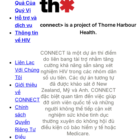
Quả Của
Quý Vị
Hỗ trợ và
Kết quả của tôi dương tính
connect>
is a project of Thorne Harbour
dịch vụ
Health.
Thông tin
về HIV
Kết quả của tôi âm tính
CONNECT là một dự án thí điểm
do liên bang tài trợ nhằm tăng
Liên Lạc
cường khả năng sẵn sàng xét
Với Chúng
nghiệm HIV trong các nhóm dân
Tôi
số ưu tiên. Các dự án tương tự
đã được khảo sát ở New
Giới thiệu
Zealand, Mỹ và Anh. CONNECT
về
đặc biệt quan tâm đến việc giúp
CONNECT
đỡ sinh viên quốc tế và những
Chính
người không thể tiếp cận xét
sách
nghiệm sức khỏe tình dục
thường xuyên do không hội đủ
Quyền
điều kiện có bảo hiểm y tế hoặc
Riêng Tư
Medicare.
Điều