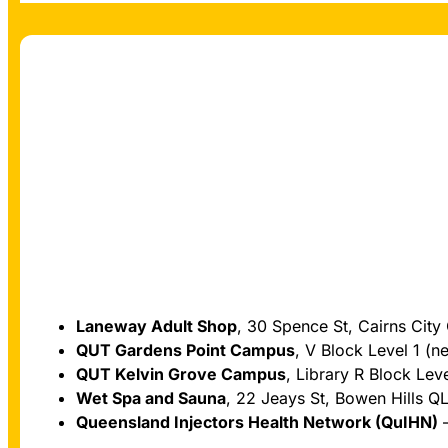
Laneway Adult Shop
, 30 Spence St, Cairns Cit
QUT Gardens Point Campus
, V Block Level 1 (n
QUT Kelvin Grove Campus
, Library R Block Le
Wet Spa and Sauna
, 22 Jeays St, Bowen Hills 
Queensland Injectors Health Network (QuIHN)
–