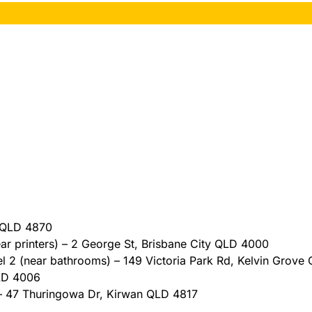
y QLD 4870
ear printers) – 2 George St, Brisbane City QLD 4000
vel 2 (near bathrooms) – 149 Victoria Park Rd, Kelvin Grov
QLD 4006
 47 Thuringowa Dr, Kirwan QLD 4817