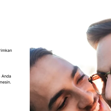
rimkan
n Anda
mesin.