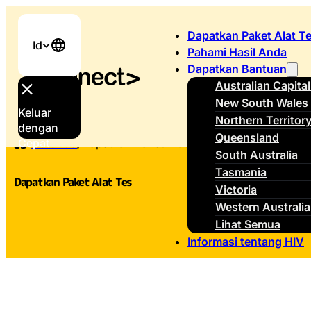
Dapatkan Paket Alat T
Id
Pahami Hasil Anda
Dapatkan Bantuan
Australian Capital
New South Wales
Keluar
Northern Territor
dengan
Queensland
Cepat
Beranda
/
Dapatkan Paket Alat Tes
South Australia
Tasmania
Dapatkan Paket Alat Tes
Victoria
Western Australia
Lihat Semua
Informasi tentang HIV