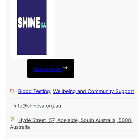
Visit website
Blood Testing
,
Wellbeing and Community Support
info@shinesa.org.au
Hyde Street
,
57
,
Adelaide
,
South Australia
,
5000
,
Australia