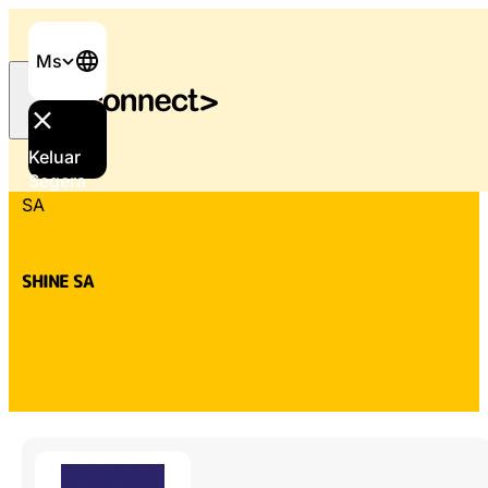
Ms
Keluar
Laman Utama
/
Sokongan dan perkhidmatan
/
SHINE
Segera
SA
SHINE SA