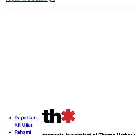
Dapatkan
Kit Ujian
Fahami
connect>
is a project of Thorne Harbour