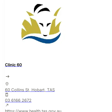
Clinic 60
60 Collins St, Hobart, TAS
03 6166 2672
https://www.health.tas.gov.au/service-finder/clinic-60