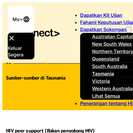
Dapatkan Kit Ujian
Ms
Fahami Keputusan Uji
Dapatkan Sokongan
Australian Capital
New South Wales
Keluar
Northern Territor
Segera
Queensland
Laman Utama
/
Dapatkan Sokongan
/
Tasmania
South Australia
Tasmania
Sumber-sumber di Tasmania
Victoria
Western Australia
Lihat Semua
Penerangan tentang H
HIV peer support (Rakan penyokong HIV)