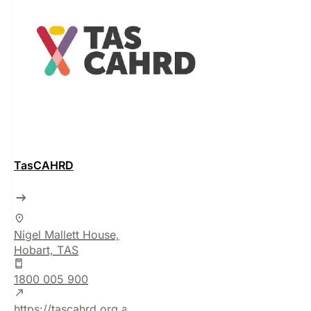
TasCAHRD
Nigel Mallett House,
Hobart, TAS
1800 005 900
https://tascahrd.org.au/