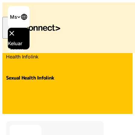
Ms
Keluar
Laman Utama
/
Sokongan dan perkhidmatan
/
Sexual
Segera
Health Infolink
Sexual Health Infolink