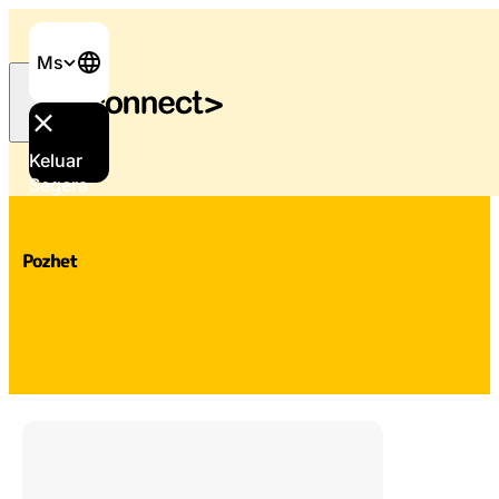
Ms
Keluar
Laman Utama
/
Sokongan dan perkhidmatan
/
Pozhet
Segera
Pozhet