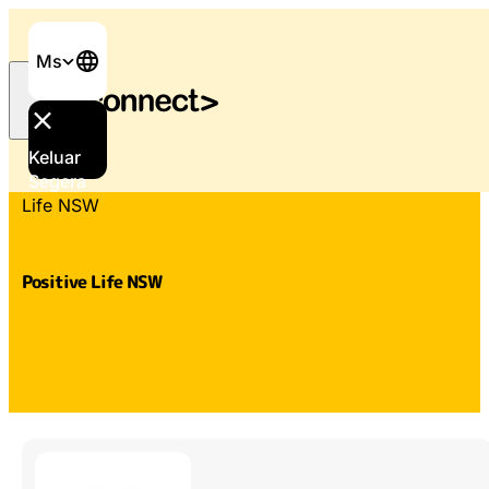
Ms
Keluar
Laman Utama
/
Sokongan dan perkhidmatan
/
Positive
Segera
Life NSW
Positive Life NSW