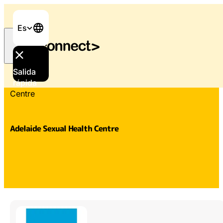
Es
Salida
Inicio
/
Apoyo y servicios
/
Adelaide Sexual Health
rápida
Centre
Adelaide Sexual Health Centre