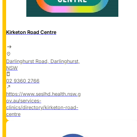
Kirketon Road Centre
Darlinghurst Road, Darlinghurst,
NSW
02 9360 2766
https://www.seslhd.health.nsw.g
ov.au/services-
clinics/directory/kirketon-road-
centre