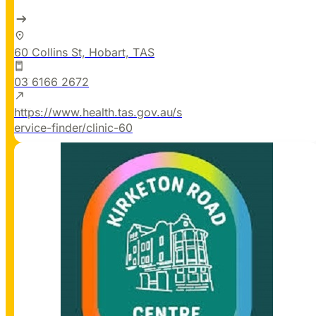
60 Collins St, Hobart, TAS
03 6166 2672
https://www.health.tas.gov.au/s
ervice-finder/clinic-60