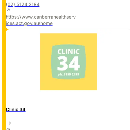
(02) 5124 2184
https://www.canberrahealthserv
ices.act.gov.au/home
Clinic 34