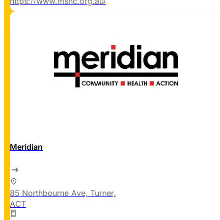
https://www.mshc.org.au/
Meridian
85 Northbourne Ave, Turner,
ACT