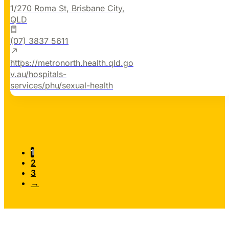
1/270 Roma St, Brisbane City,
QLD
(07) 3837 5611
https://metronorth.health.qld.go
v.au/hospitals-
services/phu/sexual-health
1
2
3
→