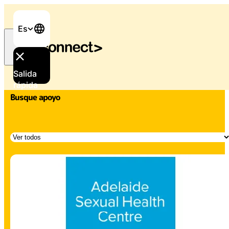
Es
Inicio
/
Blood Testing
Salida
rápida
Busque apoyo