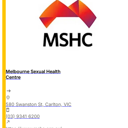
Melbourne Sexual Health
Centre
580 Swanston St, Carlton, VIC
(03) 9341 6200