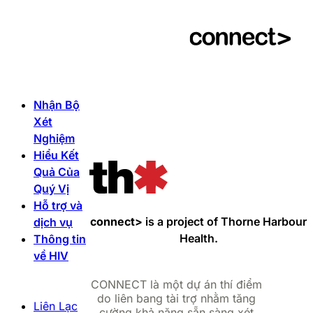
Nhận Bộ
Xét
Nghiệm
Hiểu Kết
Quả Của
Quý Vị
Hỗ trợ và
connect>
is a project of Thorne Harbour
dịch vụ
Health.
Thông tin
về HIV
CONNECT là một dự án thí điểm
do liên bang tài trợ nhằm tăng
Liên Lạc
cường khả năng sẵn sàng xét