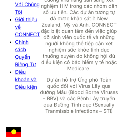
Với Chúng
nghiệm HIV trong các nhóm dân
Tôi
số ưu tiên. Các dự án tương tự
đã được khảo sát ở New
Giới thiệu
Zealand, Mỹ và Anh. CONNECT
về
đặc biệt quan tâm đến việc giúp
CONNECT
đỡ sinh viên quốc tế và những
Chính
người không thể tiếp cận xét
sách
nghiệm sức khỏe tình dục
thường xuyên do không hội đủ
Quyền
điều kiện có bảo hiểm y tế hoặc
Riêng Tư
Medicare.
Điều
khoản và
Dự án hỗ trợ Ứng phó Toàn
quốc đối với Virus Lây qua
Điều kiện
đường Máu (Blood Borne Viruses
– BBV) và các Bệnh Lây truyền
qua Đường Tình dục (Sexually
Tranmissble Infections – STI)