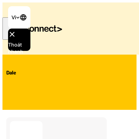
Vi
Thoát
Trang chủ
/
Hỗ trợ và dịch vụ
/
Dale
nhanh
Dale