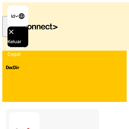
Id
Keluar
Beranda
/
Dukungan dan Layanan
/
DocDir
dengan
Cepat
DocDir