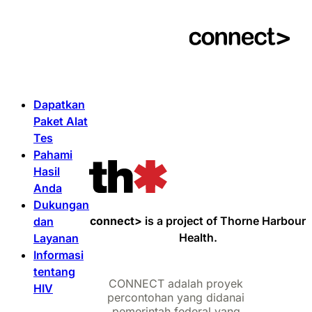
Dapatkan
Paket Alat
Tes
Pahami
Hasil
Anda
Dukungan
connect>
is a project of Thorne Harbour
dan
Health.
Layanan
Informasi
tentang
CONNECT adalah proyek
HIV
percontohan yang didanai
pemerintah federal yang