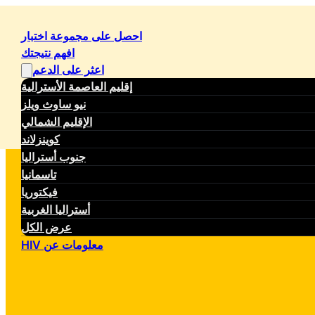
احصل على مجموعة اختبار
افهم نتيجتك
اعثر على الدعم
إقليم العاصمة الأسترالية
نيو ساوث ويلز
الإقليم الشمالي
كوينزلاند
جنوب أستراليا
تاسمانيا
فيكتوريا
أستراليا الغربية
عرض الكل
معلومات عن HIV