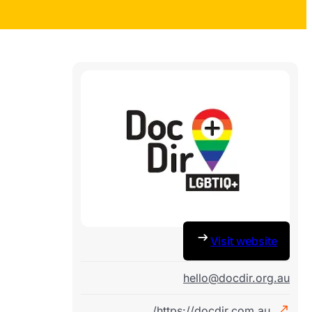
Visit website
hello@docdir.org.au
https://docdir.com.au/