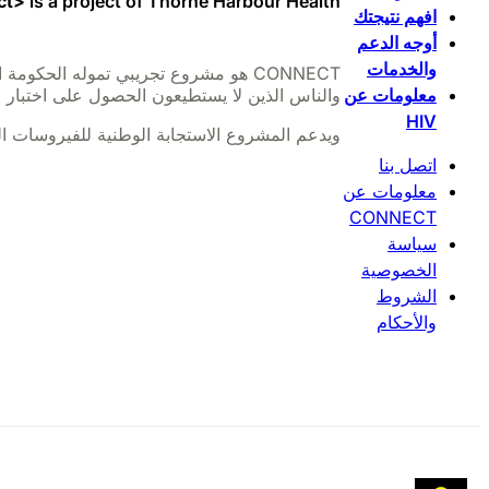
ct>
is a project of Thorne Harbour Health.
افهم نتيجتك
أوجه الدعم
والخدمات
معلومات عن
والناس الذين لا يستطيعون الحصول على اختبار لل
HIV
ويدعم المشروع الاستجابة الوطنية للفيروسات المنقولة بالدم (BBV) وأنواع العدوى القابل
اتصل بنا
معلومات عن
CONNECT
سياسة
الخصوصية
الشروط
والأحكام