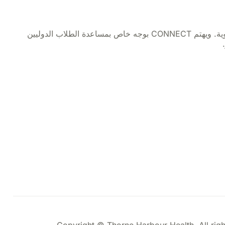
CONNECT هو مشروع تجريبي تموله الحكومة الفيدرالية يهدف إلى زيادة توافر اختبار HIV بين السكان الذين لهم أولوية. ويهتم CONNECT بوجه خاص بمساعدة الطلاب الدوليين