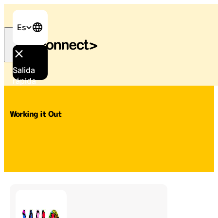
Es
Salida
Inicio
/
Apoyo y servicios
/
Working it Out
rápida
Working it Out