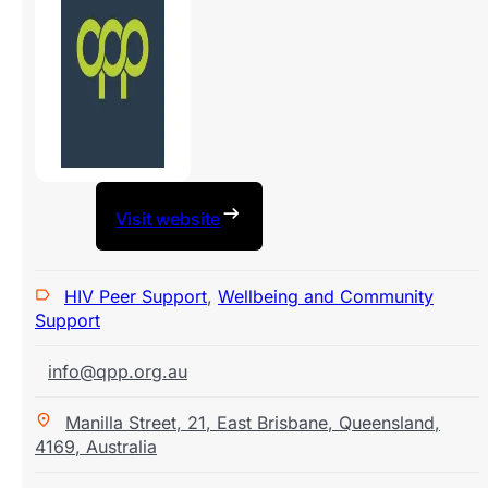
Visit website
HIV Peer Support
,
Wellbeing and Community
Support
info@qpp.org.au
Manilla Street
,
21
,
East Brisbane
,
Queensland
,
4169
,
Australia