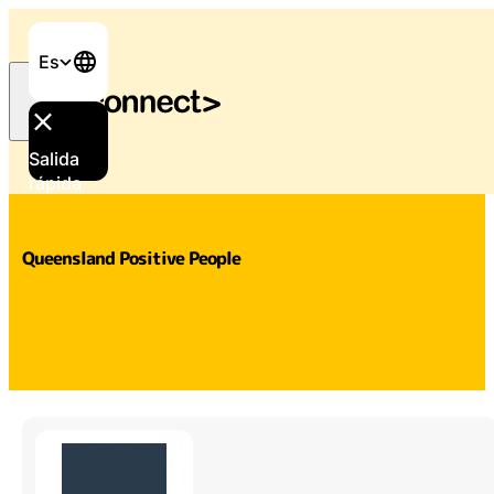
Es
Salida
Inicio
/
Apoyo y servicios
/
Queensland Positive Peopl
rápida
Queensland Positive People