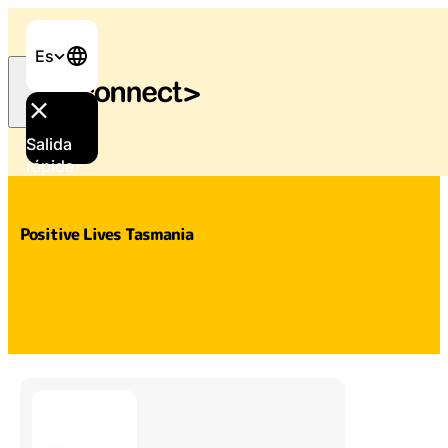
Es
Salida
Inicio
/
Apoyo y servicios
/
Positive Lives Tasmania
rápida
Positive Lives Tasmania