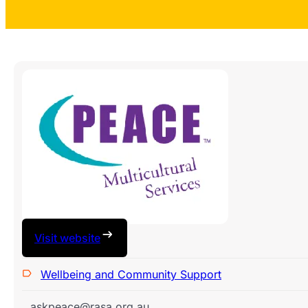
Visit website
Wellbeing and Community Support
askpeace@rasa.org.au