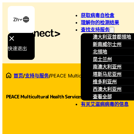
获取病毒自检盒
Zh
理解你的检测结果
查找支持服务
澳大利亚首都领地
新南威尔士州
快速退出
北领地
昆士兰州
南澳大利亚州
塔斯马尼亚州
首页
/
支持与服务
/
PEACE Multicultural Health Services
维多利亚州
西澳大利亚州
PEACE Multicultural Health Services
查看全部
有关艾滋病病毒的信息