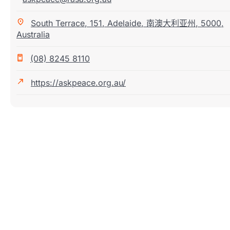
South Terrace
,
151
,
Adelaide
,
南澳大利亚州
,
5000
,
Australia
(08) 8245 8110
https://askpeace.org.au/