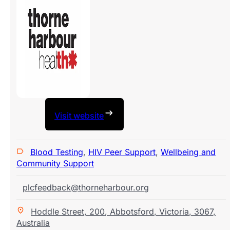
Visit website
Blood Testing
,
HIV Peer Support
,
Wellbeing and
Community Support
plcfeedback@thorneharbour.org
Hoddle Street
,
200
,
Abbotsford
,
Victoria
,
3067
,
Australia