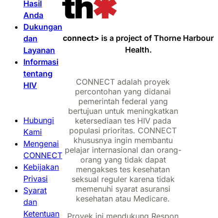
Hasil
Anda
Dukungan
connect>
is a project of Thorne Harbour
dan
Health.
Layanan
Informasi
tentang
CONNECT adalah proyek
HIV
percontohan yang didanai
pemerintah federal yang
bertujuan untuk meningkatkan
Hubungi
ketersediaan tes HIV pada
populasi prioritas. CONNECT
Kami
khususnya ingin membantu
Mengenai
pelajar internasional dan orang-
CONNECT
orang yang tidak dapat
Kebijakan
mengakses tes kesehatan
Privasi
seksual reguler karena tidak
memenuhi syarat asuransi
Syarat
kesehatan atau Medicare.
dan
Ketentuan
Proyek ini mendukung Respon