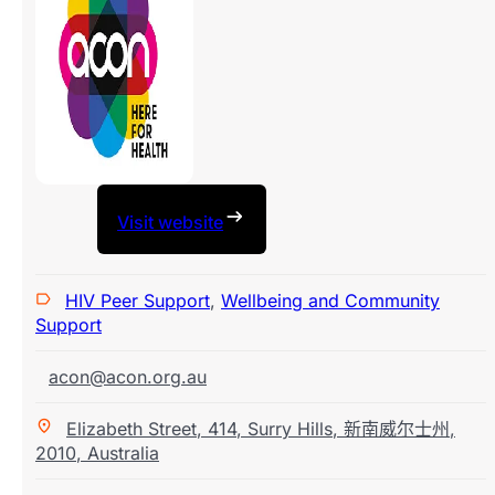
Visit website
HIV Peer Support
,
Wellbeing and Community
Support
acon@acon.org.au
Elizabeth Street
,
414
,
Surry Hills
,
新南威尔士州
,
2010
,
Australia