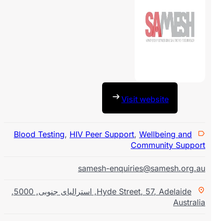
Visit website
Blood Testing
,
HIV Peer Support
,
Wellbeing and
Community Suppo
samesh-enquiries@samesh.org.
Adelaide
,
57
,
Hyde Street
,
استرالیای جنوبی
,
5000
,
Austral