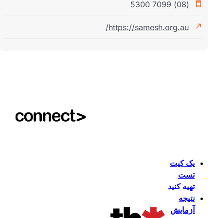
(08) 7099 5300
https://samesh.org.au/
یک کیت
تست
تهیه کنید
نتیجه
آزمایش