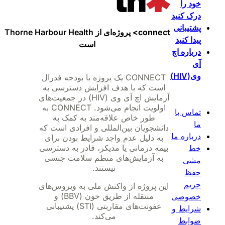
خود را
درک کنید
پشتیبانی
connect>
پروژه‌ای از Thorne Harbour Health
پیدا کنید
است
درباره اچ
آی
وی(HIV)
CONNECT یک پروژه با بودجه فدرال
است که با هدف افزایش دسترسی به
آزمایش اچ آی وی (HIV) در جمعیت‌های
اولویت انجام می‌شود. CONNECT به
تماس با
طور خاص علاقه‌مند به کمک به
ما
دانشجویان بین‌المللی و افرادی است که
درباره ما
به دلیل عدم واجد شرایط بودن برای
بیمه درمانی یا مدیکر، قادر به دسترسی
خط
به آزمایش‌های منظم سلامت جنسی
مشی
نیستند.
حفظ
حریم
این پروژه از واکنش ملی به ویروس‌های
منتقله از طریق خون (BBV) و
خصوصی
عفونت‌های مقاربتی (STI) پشتیبانی
شرایط و
می‌کند.
ضوابط