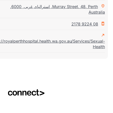
Perth
,
48
,
Murray Street
,
استرالیای غربی
,
6000
,
Austral
08 9224 2178
https://royalperthhospital.health.wa.gov.au/Services/Sexua
Heal