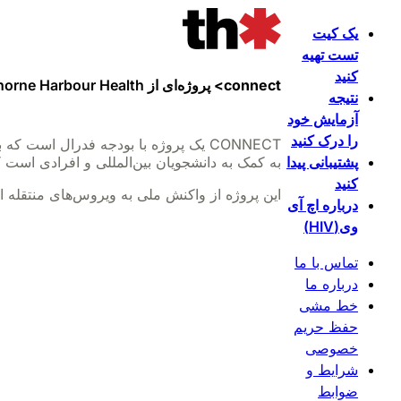
یک کیت
تست تهیه
کنید
connect>
پروژه‌ای از Thorne Harbour Health است
نتیجه
آزمایش خود
را درک کنید
پشتیبانی پیدا
به کمک به دانشجویان بین‌المللی و افرادی است
کنید
این پروژه از واکنش ملی به ویروس‌های منتقله از طریق خون (BBV) و عفونت‌های مقاربت
درباره اچ آی
وی(HIV)
تماس با ما
درباره ما
خط مشی
حفظ حریم
خصوصی
شرایط و
ضوابط