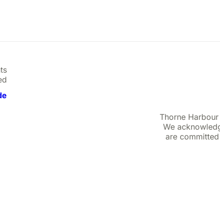
ts
d.
de
Thorne Harbour 
We acknowledge
are committed 