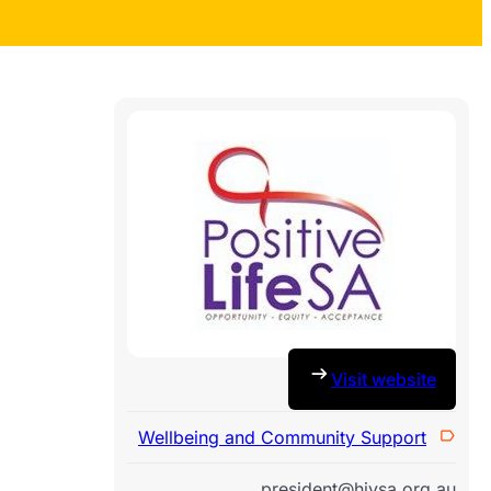
Visit website
Wellbeing and Community Support
president@hivsa.org.au