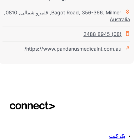
Millner
,
356-366
,
Bagot Road
,
قلمرو شمالی
,
0810
,
Austral
(08) 8945 2488
https://www.pandanusmedicalnt.com.au/
یک کیت