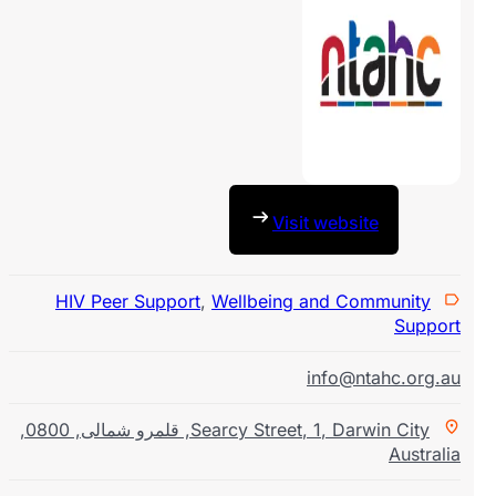
Visit website
HIV Peer Support
,
Wellbeing and Community
Suppo
info@ntahc.org.
Darwin City
,
1
,
Searcy Street
,
قلمرو شمالی
,
0800
,
Austral