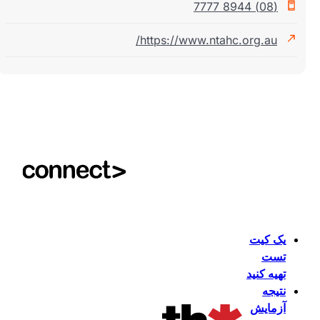
(08) 8944 7777
https://www.ntahc.org.au/
یک کیت
تست
تهیه کنید
نتیجه
آزمایش