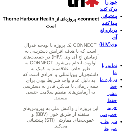
خود را
درک کنید
پشتیبانی
connect>
پروژه‌ای از Thorne Harbour Health
پیدا کنید
است
درباره اچ
آی
وی(HIV)
CONNECT یک پروژه با بودجه فدرال
است که با هدف افزایش دسترسی به
آزمایش اچ آی وی (HIV) در جمعیت‌های
اولویت انجام می‌شود. CONNECT به
تماس با
طور خاص علاقه‌مند به کمک به
ما
دانشجویان بین‌المللی و افرادی است که
درباره ما
به دلیل عدم واجد شرایط بودن برای
بیمه درمانی یا مدیکر، قادر به دسترسی
خط
به آزمایش‌های منظم سلامت جنسی
مشی
نیستند.
حفظ
حریم
این پروژه از واکنش ملی به ویروس‌های
منتقله از طریق خون (BBV) و
خصوصی
عفونت‌های مقاربتی (STI) پشتیبانی
شرایط و
می‌کند.
ضوابط