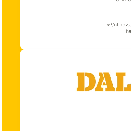
https://nt.gov.
he