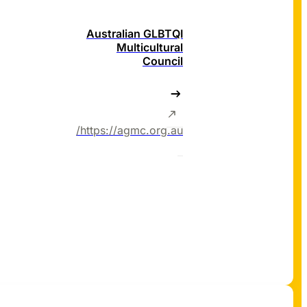
Australian GLBTQI
Multicultural
Council
https://agmc.org.au/