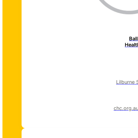
Bal
Healt
https://bchc.org.a