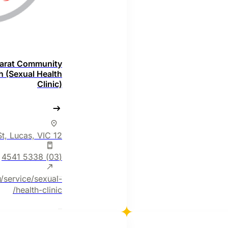
larat Community
h (Sexual Health
Clinic)
12 Lilburne St, Lucas, VIC
(03) 5338 4541
u/service/sexual-
health-clinic/