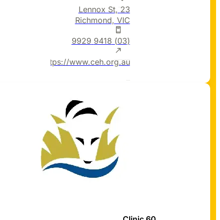
23 Lennox St,
Richmond, VIC
(03) 9418 9929
https://www.ceh.org.au/
Clinic 60