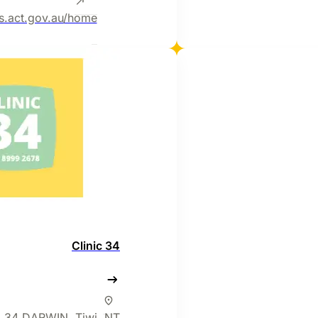
s.act.gov.au/home
Clinic 34
 34 DARWIN, Tiwi, NT