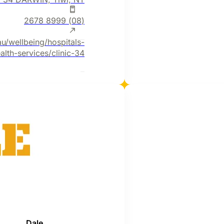
(08) 8999 2678
au/wellbeing/hospitals-
alth-services/clinic-34
Dale