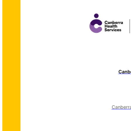
Canbe
Canberra